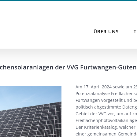
ÜBER UNS
flächensolaranlagen der VVG Furtwangen-Güte
Am 17. April 2024 sowie am 2
Potenzialanalyse Freifläche
Furtwangen vorgestellt und b
politisch abgestimmte Daten
Gebiet der VVG vor, um auf k
Freiflächenphotovoltaikanlag
Der Kriterienkatalog, welcher
einer gemeinsamen Gemeinde